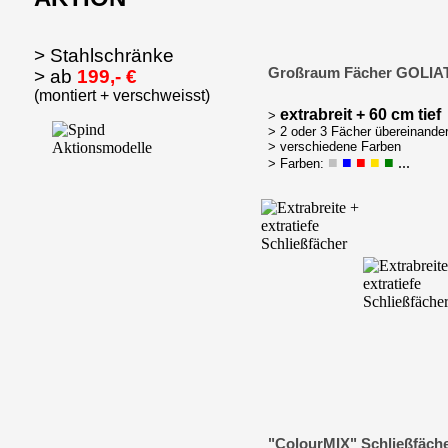
> Stahlschränke
Großraum Fächer GOLIA
> ab
199,- €
(montiert + verschweisst)
extrabreit + 60 cm tief
>
> 2 oder 3 Fächer übereinande
> verschiedene Farben
■
■
■
■
■
...
> Farben:
"ColourMIX" Schließfäch