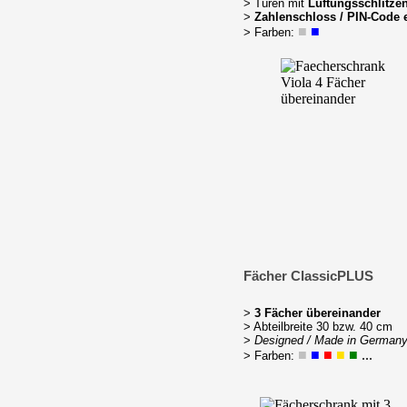
> Türen mit
Lüftungsschlitze
>
Zahlenschloss / PIN-Code e
■
■
> Farben:
Fächer ClassicPLUS
>
3 Fächer übereinander
> Abteilbreite 30 bzw. 40 cm
>
Designed / Made in German
■
■
■
■
■
...
> Farben: