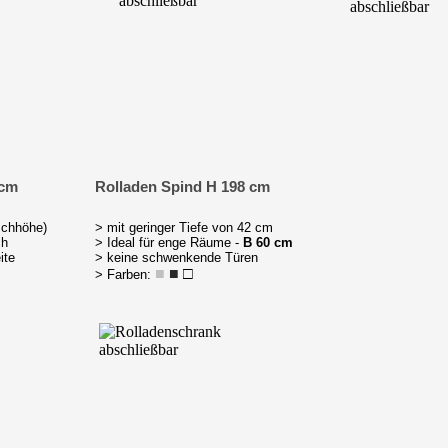
 cm
Rolladen Spind H 198 cm
schhöhe)
> mit geringer Tiefe von 42 cm
ch
> Ideal für enge Räume -
B 60 cm
ite
> keine schwenkende Türen
■
■
□
> Farben: