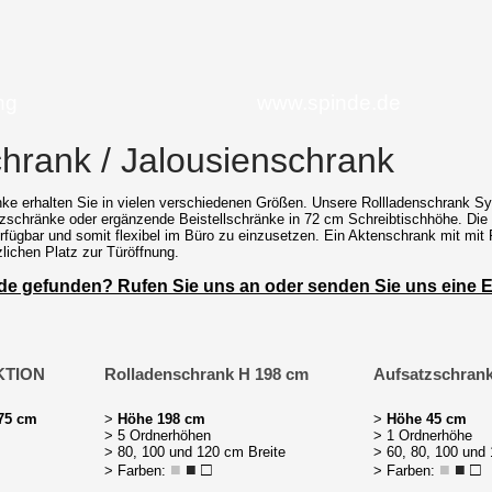
ng
www.spinde.de
hrank / Jalousienschrank
ke erhalten Sie in vielen verschiedenen Größen. Unsere Rollladenschrank Sy
zschränke oder ergänzende Beistellschränke in 72 cm Schreibtischhöhe. Die 
rfügbar und somit flexibel im Büro zu einzusetzen. Ein Aktenschrank mit mit R
lichen Platz zur Türöffnung.
de gefunden? Rufen Sie uns an oder senden Sie uns eine E
AKTION
Rolladenschrank H 198 cm
Aufsatzschran
 75 cm
>
Höhe 198 cm
>
Höhe 45 cm
> 5 Ordnerhöhen
> 1 Ordnerhöhe
> 80, 100 und 120 cm Breite
> 60, 80, 100 und
■
■
□
■
■
□
> Farben:
> Farben: