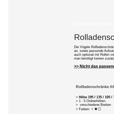
Betriebsausstattu
Rolladensc
Die Vögele Rollladenschrän
an, sowie passende Aufsat
auch optional mit Rollen ve
man benötigt keinen zusätz
>> Nicht das passen
Rollladenschränke 
>
Höhe 195 / 135 / 105 /
> 1 - 5 Ordnerhöhen
> verschiedene Breiten
■
■
□
> Farben: