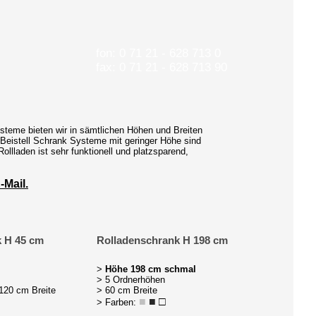
fon: 0 71 21 - 628 713 0
fax: 0 71 21 - 628 713 90
steme bieten wir in sämtlichen Höhen und Breiten
Beistell Schrank Systeme mit geringer Höhe sind
ollladen ist sehr funktionell und platzsparend,
-Mail.
k H 45 cm
Rolladenschrank H 198 cm
>
Höhe 198 cm schmal
> 5 Ordnerhöhen
 120 cm Breite
> 60 cm Breite
■
■
□
> Farben: